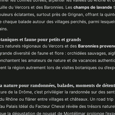
uille du Vercors et des Baronnies. Les
champs de lavande
t
leurs éclatantes, surtout près de Grignan, offrant la quint
e chaque balade autour des villages perchés, parmi lesquel
ins.
taniques et faune pour petits et grands
rcs naturels régionaux du Vercors et des
Baronnies proven
rande diversité de faune et flore : orchidées sauvages, aig
 enchantent les amateurs de nature et de vacances authenti
nt la région autrement lors de visites botaniques ou d’expé
 la nature pour randonnées, balades, moments de détent
ure de la Drôme, c’est privilégier la randonnée sur des senti
 du Rhône ou flâner entre villages et châteaux. Un road trip
’au Palais Idéal du Facteur Cheval révèle des trésors naturel
 que la dégustation de nougat de Montélimar prolonge l’exp