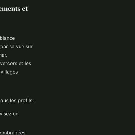
ements et
mbiance
 par sa vue sur
mar.
vercors et les
villages
us les profils :
 visez un
 ombragées.