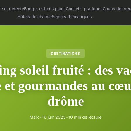
re et détente
Budget et bons plans
Conseils pratiques
Coups de cœu
Hôtels de charme
Séjours thématiques
DESTINATIONS
g soleil fruité : des v
 et gourmandes au cœu
drôme
Marc
•
16 juin 2025
•
10 min de lecture