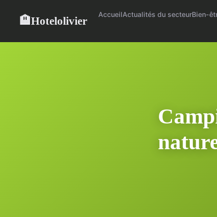
Accueil
Actualités du secteur
Bien-êt
Hotelolivier
🏨
Campin
nature