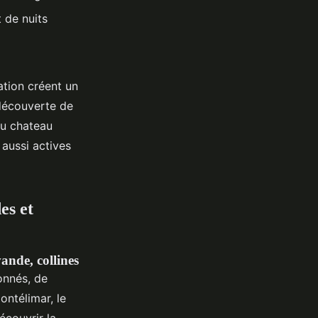
 de nuits
ation créent un
 découverte de
du chateau
aussi actives
es et
nde, collines
onnés, de
ontélimar, le
écouvrir la