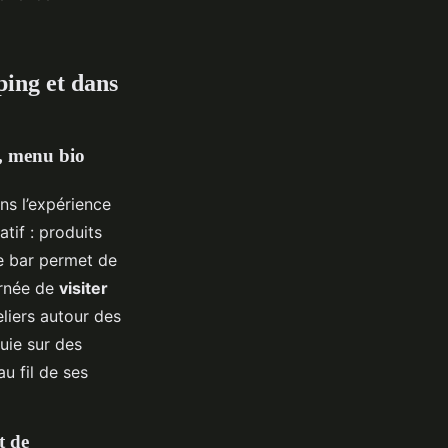
ping et dans
, menu bio
ans l’expérience
atif : produits
Le bar permet de
urnée de
visiter
eliers autour des
puie sur des
u fil de ses
t de