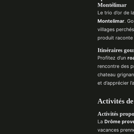
Montélimar
Le trio d’or de 
Montelimar
. Go
villages perché
produit raconte 
Itinéraires go
Profitez d’un
ro
rencontre des pr
chateau grignan
et d’apprécier l
Activités de
Activités propo
La
Drôme prov
vacances prennen