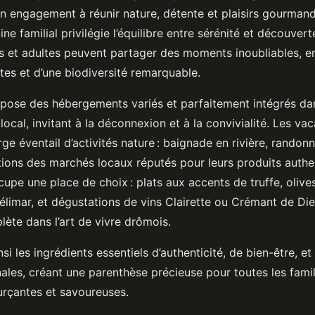
on engagement à réunir nature, détente et plaisirs gourman
ne familial privilégie l’équilibre entre sérénité et découvert
s et adultes peuvent partager des moments inoubliables, e
tes et d’une biodiversité remarquable.
ose des hébergements variés et parfaitement intégrés da
local, invitant à la déconnexion et à la convivialité. Les va
arge éventail d’activités nature : baignade en rivière, randon
ations des marchés locaux réputés pour leurs produits authe
upe une place de choix : plats aux accents de truffe, olive
limar, et dégustations de vins Clairette ou Crémant de Die
ète dans l’art de vivre drômois.
nsi les ingrédients essentiels d’authenticité, de bien-être, e
nales, créant une parenthèse précieuse pour toutes les fami
rçantes et savoureuses.