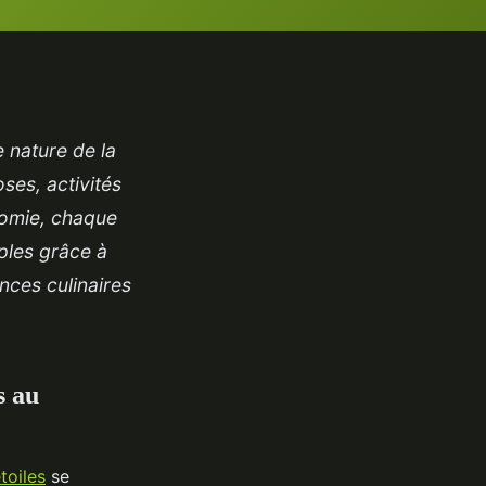
e nature de la
ses, activités
onomie, chaque
uples grâce à
nces culinaires
s au
toiles
se