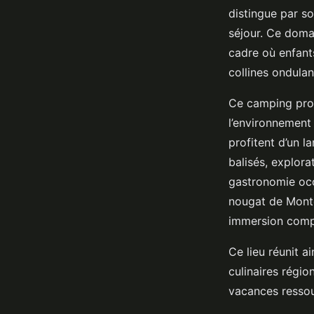
distingue par s
séjour. Ce domai
cadre où enfant
collines ondulan
Ce camping prop
l’environnement 
profitent d’un l
balisés, explor
gastronomie occ
nougat de Monté
immersion compl
Ce lieu réunit ai
culinaires régio
vacances ressou