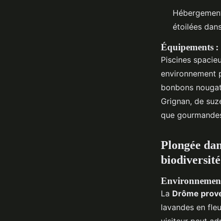
Hébergements
étoilées dan
Équipements : d
Piscines spacieu
environnement p
bonbons nougat e
Grignan, de suz
que gourmande
Plongée dans
biodiversité
Environnement 
La
Drôme prov
lavandes en fleu
visiteur peut ad