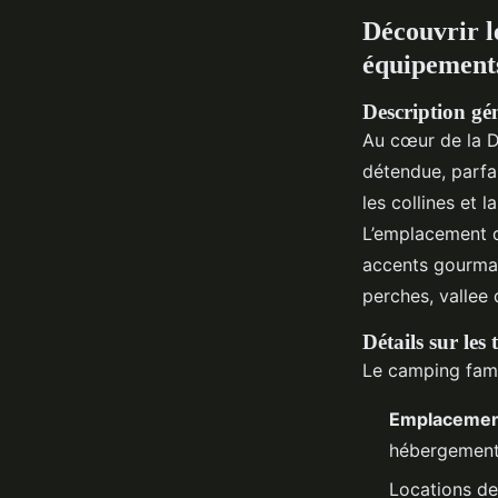
Découvrir l
équipement
Description gén
Au cœur de la D
détendue, parfai
les collines et 
L’emplacement d
accents gourman
perches, vallee 
Détails sur les
Le camping famil
Emplacement
hébergement
Locations de