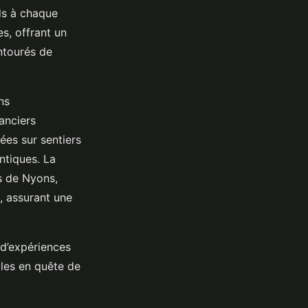
ds à chaque
es, offrant un
ntourés de
ns
canciers
nées sur sentiers
ntiques. La
s de Nyons,
, assurant une
t d’expériences
lles en quête de