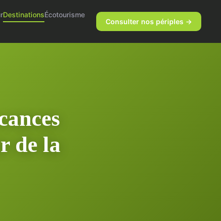
r
Destinations
Écotourisme
Consulter nos périples →
acances
r de la