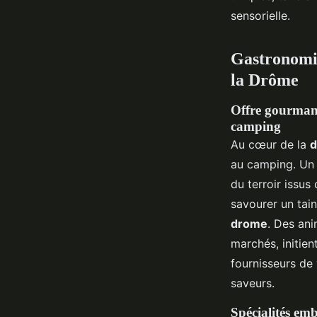
sensorielle.
Gastronomie
la Drôme
Offre gourmand
camping
Au cœur de la
d
au camping. Un 
du terroir issus
savourer un tain
drome
. Des ani
marchés, initien
fournisseurs de 
saveurs.
Spécialités emb