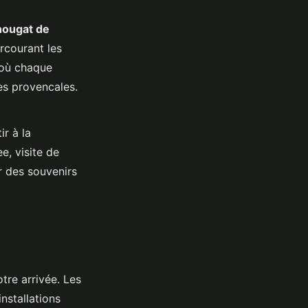
nougat de
rcourant les
 où chaque
ies provencales.
ir à la
e, visite de
r des souvenirs
tre arrivée. Les
nstallations