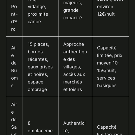
majeurs,
Po
vidange,
environ
grande
nt-
proximité
12€/nuit
capacité
d'A
canoë
rc
15 places,
Approche
Air
Capacité
bornes
authentiqu
e
limitée, prix
récentes,
e des
de
moyen 10-
eaux grises
villages,
Ru
15€/nuit,
et noires,
accès aux
om
services
espace
marchés
s
basiques
ombragé
et loisirs
Air
e
de
8
Authentici
Sa
Capacité
emplaceme
té,
int
limitée, peu