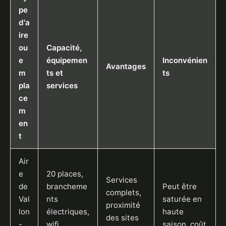
pe
d'a
ire
ou
Capacité,
e
équipemen
Inconvénien
Avantages
m
ts et
ts
pla
services
ce
m
en
t
Air
e
20 places,
Services
de
brancheme
Peut être
complets,
Val
nts
saturée en
proximité
lon
électriques,
haute
des sites
-
wifi,
saison, coût