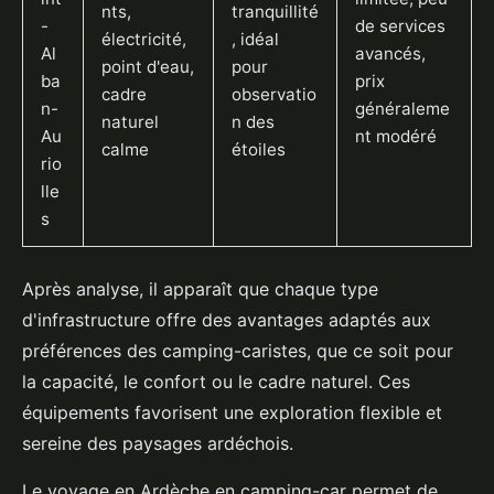
nts,
tranquillité
-
de services
électricité,
, idéal
Al
avancés,
point d'eau,
pour
ba
prix
cadre
observatio
n-
généraleme
naturel
n des
Au
nt modéré
calme
étoiles
rio
lle
s
Après analyse, il apparaît que chaque type
d'infrastructure offre des avantages adaptés aux
préférences des camping-caristes, que ce soit pour
la capacité, le confort ou le cadre naturel. Ces
équipements favorisent une exploration flexible et
sereine des paysages ardéchois.
Le voyage en Ardèche en camping-car permet de