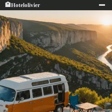
Hotelolivier
🏨