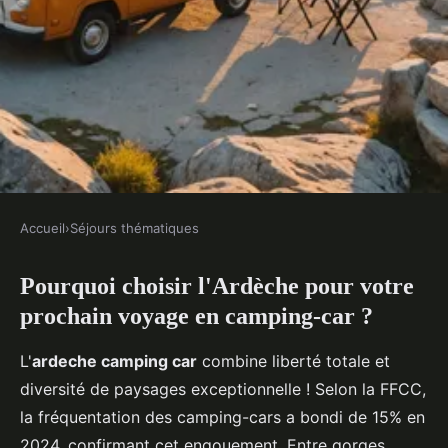
Accueil
›
Séjours thématiques
SÉJOURS THÉMATIQUES
Pourquoi choisir l'Ardèche pour votre
Itinéraire en camping-car en
prochain voyage en camping-car ?
ardèche : étapes pratiques et
idées nature
L'
ardeche camping car
combine liberté totale et
diversité de paysages exceptionnelle ! Selon la FFCC,
Marc
•
2026-04-17
•
22 min min de lecture
la fréquentation des camping-cars a bondi de 15% en
2024, confirmant cet engouement. Entre gorges